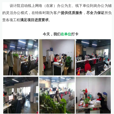
设计院启动
线上网络（在家）办公为主、线下单位到岗办公为辅
的灵活办公模式，在特殊时期为客户
提供优质服务
，
尽全力保证
所负
责各项工程
满足项目进度要求
。
今天，我们
在单位
打卡