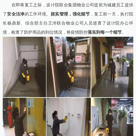
在即将复工之际，设计院联合集团物业公司提前为城建员工提供
抓实管理，强化细节
了
安全洁净
的工作环境。
，复工前一天，执行院
长杨鼎新、综合部主任王沛联合物业公司人员巡查了设计院办公环
境，检查了防护用品的到位情况，将疫情防控
落实到每一个细节
。