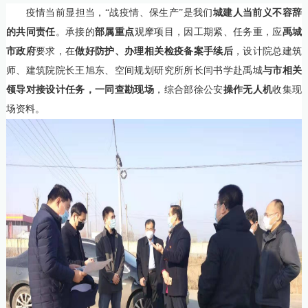
疫情当前显担当，“战疫情、保生产”是我们
城建人当前义不容辞
的共同责任
。承接的
部属重点
观摩项目，因工期紧、任务重，应
禹城
市政府
要求，在
做好防护、办理相关检疫备案手续后
，设计院总建筑
师、建筑院院长王旭东、空间规划研究所所长闫书学赴禹城
与市相关
领导对接设计任务，一同查勘现场
，综合部徐公安
操作无人机
收集现
场资料。