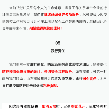
当前“战疫”关乎每个人的生命健康，当前工作关乎每个企业的持
继续竭诚做好各项服务
续健康高质量发展，我们将
，尽可能减少因疫
情防控工作对项目设计和施工现场配合工作带来的影响，若确因此给
期望能得到您的理解！
贵单位带来不便，
05
践行责任
我们拥有一支
敢打硬仗、响应迅疾的高素质技术团队
，能够提供
防控疫情保障设施的设计、咨询等全过程服务
。
如有需求，可第一时
间与我们联系，山东省城建设计院将
攻坚克难，
践行
国企责任
，为早
日
打赢
疫情防控阻击战
做出
积极贡献。
阳光
终将驱散
阴霾
，
烟消云散
时，定是
春暖花开
。
值此特殊时