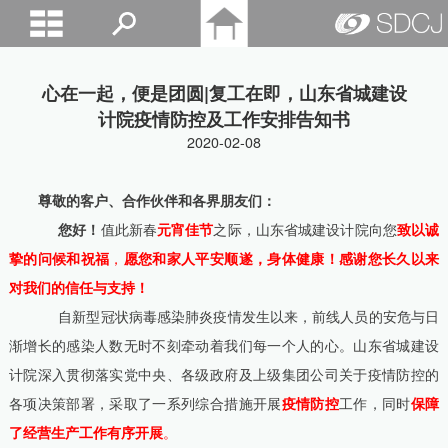
山东城建院
心在一起，便是团圆|复工在即，山东省城建设
计院疫情防控及工作安排告知书
2020-02-08
尊敬的客户、合作伙伴和各界朋友们：
您好！
值此新春
元宵佳节
之际，山东省城建设计院向您
致以诚
挚的问候和祝福
，
愿您和家人平安顺遂，身体健康！
感谢您长久以来
对我们的信任与支持！
自新型冠状病毒感染肺炎疫情发生以来，前线人员的安危与日
渐增长的感染人数无时不刻牵动着我们每一个人的心。山东省城建设
计院深入贯彻落实党中央、各级政府及上级集团公司关于疫情防控的
各项决策部署，采取了一系列综合措施开展
疫情防控
工作，同时
保障
了经营生产工作有序开
展
。