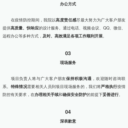
办公方式
在疫情防控期间，我院以
高度责任感
尽最大努力为广大客户朋友
提供
高质量、快响应
的设计服务。通过电话、视频会议、QQ、微信、
远程办公等多种方式，
及时、高效
满足各项工作顺利开展
。
03
现场服务
项目负责人将与广大客户朋友
保持积极沟通
，欢迎随时咨询联
系。
需要相关人员到项目现场服务的，我们将
严格执行
疫情
特殊情况
防控有关要求，在
办理相关手续
和
确保安全防护
的前提下
妥善进行
。
04
深表歉意