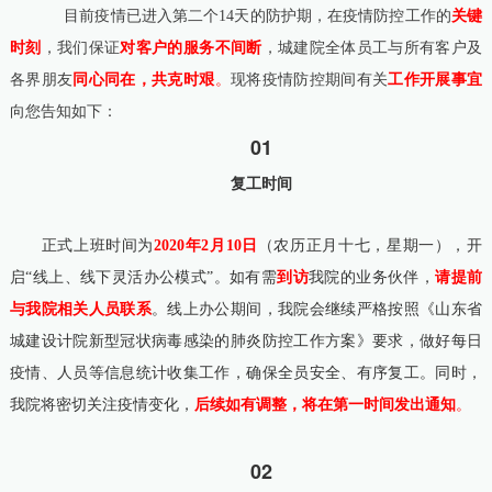
目前疫情已进入第二个14天的防护期，在疫情防控工作的
关键
时刻
，我们保证
对
客户的服务不间断
，城建院全体员工与所有客户及
各界朋友
同心同在，共克时艰
。
现将疫情防控期间有关
工作开展事宜
向您告知如下：
01
复工时间
正式上班时间为
2020年2月10日
（农历正月十七，星期一），开
启“线上、线下灵活办公模式”。如有需
到访
我院的业务伙伴，
请提前
与我院相关人员联系
。线上办公期间，我院会继续严格按照《山东省
城建设计院新型冠状病毒感染的肺炎防控工作方案》要求，做好每日
疫情、人员等信息统计收集工作，确保全员安全、有序复工。同时，
我院将密切关注疫情变化，
后续如有调整，将在第一时间发出通知
。
02