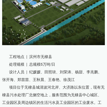
工程地点
|
滨州市无棣县
处理规模
|
总规模
5
万吨
/
日
设计人员
|
纪媛媛、田照琰、刘荣涛、杨甜、李兆鹏、
张开海、郑苗苗、王秋晨、王春艳、徐茂江
项目位于无棣县城清波河北岸、大济路以东位置，现有无
棣县污水处理厂北侧空地上，服务范围为无棣县中心城区、
工业园区及周边镇区的生活污水及工业园区的工业废水。工