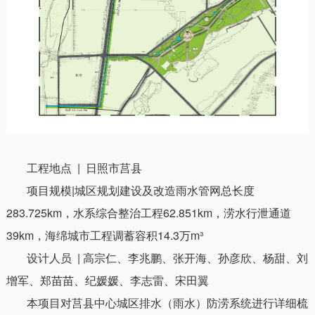
工程地点
|
日照市莒县
项目规模
|
城区规划建设及改造雨水管网总长度
283.725km
，水系综合整治工程
62.851km
，涝水行泄通道
39km
，海绵城市工程调蓄容积
14.3
万
m
³
设计人员
|
高宗仁、李兆鹏、张开海、孙彦欣、杨甜、刘
增军、郑苗苗、纪媛媛、李志雷、宋田翼
本项目对莒县中心城区排水（雨水）防涝系统进行详细梳