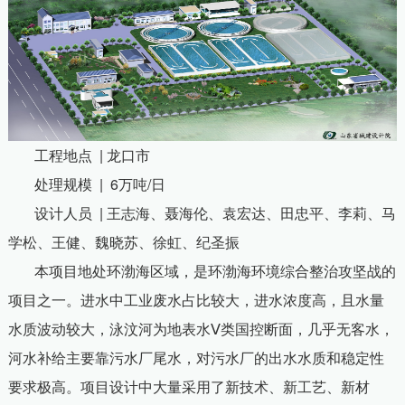
工程地点
|
龙口市
处理规模
| 6
万吨
/
日
设计人员
|
王志海、聂海伦、袁宏达、田忠平、李莉、马
学松、王健、魏晓苏、徐虹、纪圣振
本项目地处环渤海区域，是环渤海环境综合整治攻坚战的
项目之一。进水中工业废水占比较大，进水浓度高，且水量
水质波动较大，泳汶河为地表水
Ⅴ类国控断面，几乎无客水，
河水补给主要靠污水厂尾水，对污水厂的出水水质和稳定性
要求极高。项目设计中大量采用了新技术、新工艺、新材