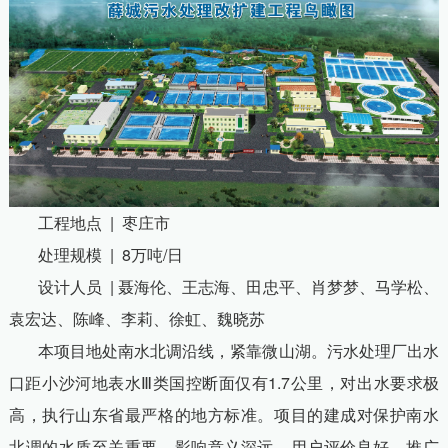
工程地点
|
枣庄市
处理规模
| 8
万吨
/
日
设计人员
|
聂海伦、王志海、田忠平、肖梦梦、马学松、
袁宏达、陈峰、李莉、徐虹、魏晓苏
本项目地处南水北调沿线，紧靠微山湖。污水处理厂出水
口距小沙河地表水
Ⅲ类国控断面仅有
1.7
公里，对出水要求极
高，执行山东省最严格的地方标准。项目的建成对保护南水
北调的水质至关重要，影响意义深远，用户评价良好、推广