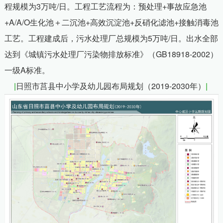
程规模为
3
万吨
/
日。工程工艺流程为：预处理
+
事故应急池
+A/A/O
生化池＋二沉池
+
高效沉淀池
+
反硝化滤池
+
接触消毒池
工艺。工程建成后，污水处理厂总规模为
5
万吨
/
日。出水全部
达到《城镇污水处理厂污染物排放标准》（
GB18918-2002
）
一级
A
标准。
|
日照市莒县中小学及幼儿园布局规划（2019-2030年）
|