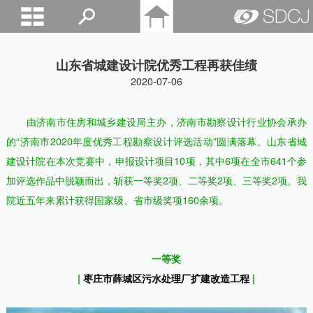
山东城建院
山东省城建设计院优秀工程再获佳绩
2020-07-06
由济南市住房和城乡建设局主办，济南市勘察设计行业协会承办
的
“济南市
2020
年度优秀工程勘察设计评选活动”圆满落幕。山东省城
建设计院在本次竞赛中，申报设计项目
10
项，其中
6
项在全市
641
个参
加评选作品中脱颖而出，斩获一等奖
2
项、二等奖
2
项、三等奖
2
项。我
院近五年来累计获得国家级、省市级奖项
160
余项。
一等奖
|
枣庄市薛城区污水处理厂扩建改造工程
|