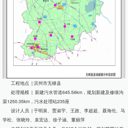
工程地点
|
滨州市无棣县
处理规模
|
新建污水管道
645.56km
，规划新建及修缮沟
渠
1250.35km
，污水处理站
235
座
设计人员
|
于明泉、贾淑宇、王政、李超超、聂海伦、马
学松、张晓玲、袁宏达、徐子涵、董丽萍