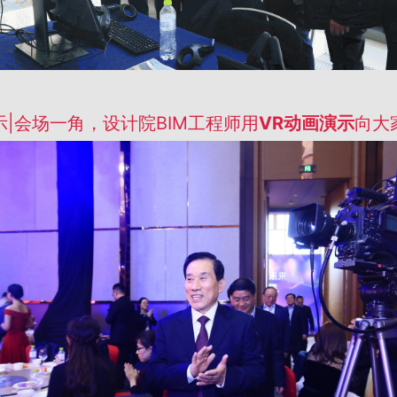
|会场一角，设计院BIM工程师用
VR动画演示
向
大