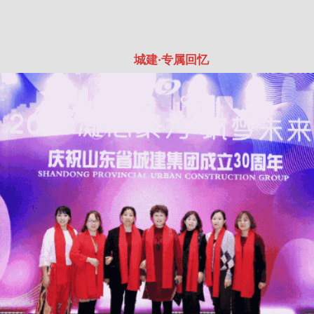
城建·专属回忆