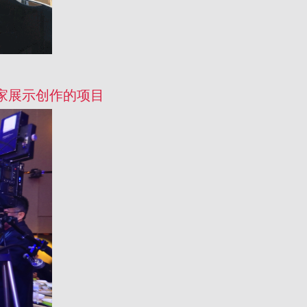
家展示创作的项目