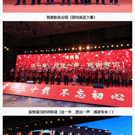
视频歌曲合唱《团结就是力量》
温情催泪的诗朗诵《这一年，想说一声，感谢有你！
》