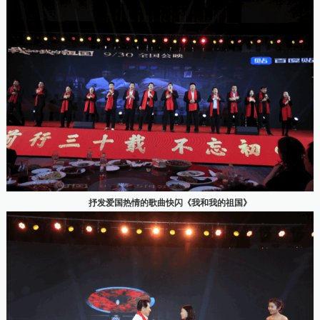
抒发爱国热情的歌曲快闪《我和我的祖国》