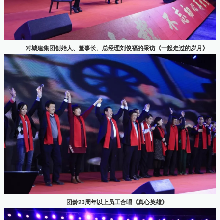
对城建集团创始人、董事长、总经理刘俊福的采访《一起走过的岁月》
团龄20周年以上员工合唱《真心英雄》