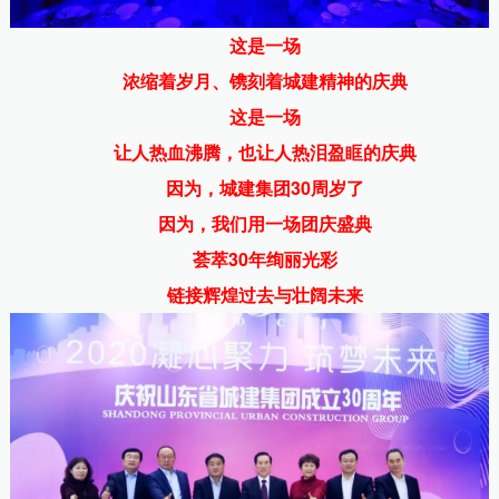
这是一场
浓缩着岁月、镌刻着城建精神的庆典
这是一场
让人热血沸腾，也让人热泪盈眶的庆典
因为，城建集团30周岁了
因为，我们用一场团庆盛典
荟萃30年绚丽光彩
链接辉煌过去与壮阔未来