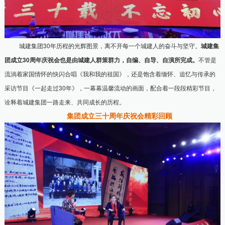
城建集团30年历程的光辉图景，离不开每一个城建人的奋斗与坚守。
城建集
团成立30周年庆祝会也是由城建人群策群力，自编、自导、自演所完成。
不管是
流淌着家国情怀的快闪合唱《我和我的祖国》，还是饱含着缅怀、追忆与传承的
采访节目《一起走过30年》，一幕幕温馨流动的画面，配合着一段段精彩节目，
诠释着城建集团一路走来、共同成长的历程。
集团成立三十周年庆祝会精彩回顾