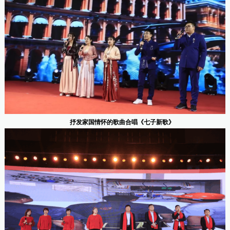
抒发家国情怀的歌曲合唱《七子新歌》