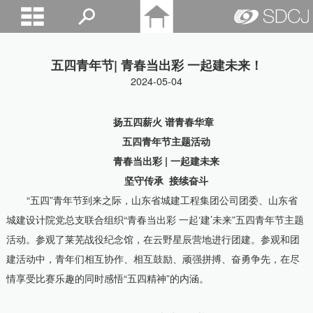
山东城建院
五四青年节| 青春当出彩 一起建未来！
2024-05-04
扬五四薪火 谱青春华章
五四青年节主题活动
青春当出彩 | 一起建未来
坚守传承 接续奋斗
“五四”青年节到来之际，山东省城建工程集团公司团委、山东省
城建设计院党总支联合组织“青春当出彩 一起‘建’未来”五四青年节主题
活动。参观了莱芜战役纪念馆，在云野星辰营地进行团建。参观和团
建活动中，青年们相互协作、相互鼓励、顽强拼搏、奋勇争先，在尽
情享受比赛乐趣的同时感悟“五四精神”的内涵。