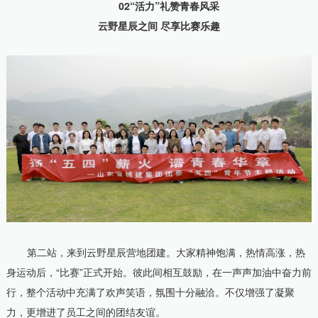
02“活力”礼赞青春风采
云野星辰之间 尽享比赛乐趣
第二站，来到云野星辰营地团建。大家精神饱满，热情高涨，热
身运动后，“比赛”正式开始。彼此间相互鼓励，在一声声加油中奋力前
行，整个活动中充满了欢声笑语，氛围十分融洽。不仅增强了凝聚
力，更增进了员工之间的团结友谊。