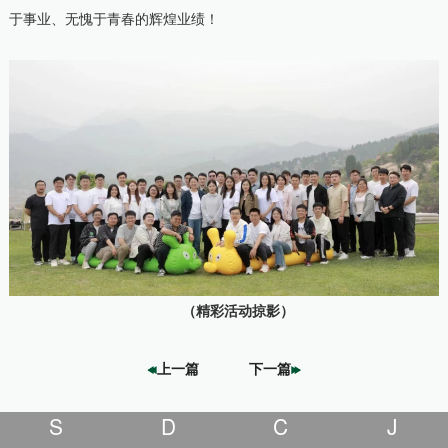
于事业、无愧于青春的辉煌业绩！
（精彩活动掠影）
上一篇
下一篇
S
D
C
J