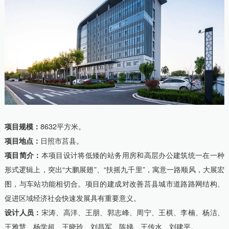
项目规模：
8632平方米。
项目地点：
日照市莒县。
项目简介：
本项目设计将低矮的站务用房和高层办公建筑统一在一种
形式逻辑上，突出“大鹏展翅”、“扶摇九千里”，寓意一路顺风，大展宏
图，与车站功能相切合。项目的建成对改善莒县城市道路路网结构、
促进区域经济社会快速发展具有重要意义。
设计人员：
宋涛、高洋、王朋、郭志峰、周宁、王棋、李楠、杨洁、
王雅慧、杨学超、王晓玲、刘昌军、陈娣、王传水、刘建平。