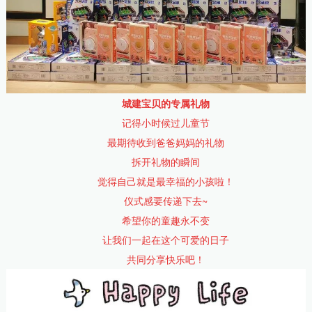
城建宝贝的专属礼物
记得小时候过儿童节
最期待收到爸爸妈妈的礼物
拆开礼物的瞬间
觉得自己就是最幸福的小孩啦！
仪式感要传递下去~
希望你的童趣永不变
让我们一起在这个可爱的日子
共同分享快乐吧！