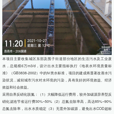
本项目主要收集城区东部及围子街道部分地区的生活污水及工业废
水，总规模6万m3/d，设计出水主要指标执行《地表水环境质量标
准》（GB3838-2002）中的Ⅳ类水标准，项目的建成将显著改善水污
染状况，减轻城市污水对水环境的污染，具有良好的环境效益、经济
效益和社会效益。
采用自养反硝化脱氮：（1）大幅降低运行费用，较外加碳源异养型反
硝化滤池节省运行费30%~50%（2）总氮去除率高，高达85%~90%
总氮去除率，出水水质稳定（3）无需外加碳源，避免出水COD超标