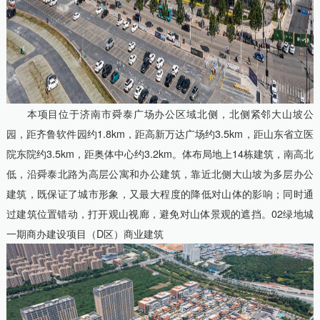
本项目位于济南市舜泰广场办公区域北侧，北侧紧邻大山坡公
园，距齐鲁软件园约1.8km，距高新万达广场约3.5km，距山东省立医
院东院约3.5km，距奥体中心约3.2km。体布局地上14栋建筑，南高北
低，沿舜泰北路为高层公寓和办公建筑，靠近北侧大山坡为多层办公
建筑，既保证了城市形象，又最大程度的降低对山体的影响；同时通
过建筑位置错动，打开观山视廊，避免对山体景观的遮挡。02绿地城
一期商办建设项目（D区）商业建筑